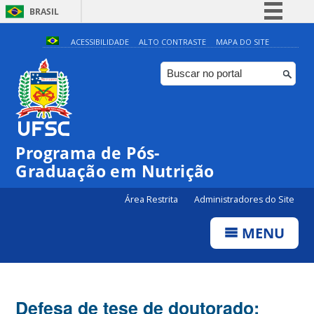
BRASIL
Simplifique!
ACESSIBILIDADE
ALTO CONTRASTE
MAPA DO SITE
Comunica BR
Participe
Acesso à informação
Legislação
Programa de Pós-
Canais
Graduação em Nutrição
Área Restrita
Administradores do Site
MENU
Defesa de tese de doutorado: