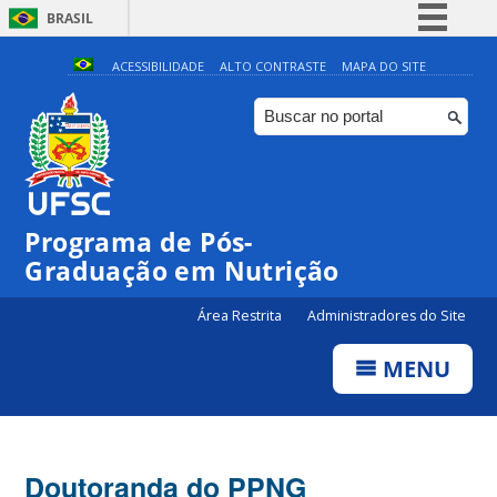
BRASIL
Simplifique!
ACESSIBILIDADE
ALTO CONTRASTE
MAPA DO SITE
Comunica BR
Participe
Acesso à informação
Legislação
Programa de Pós-
Canais
Graduação em Nutrição
Área Restrita
Administradores do Site
MENU
Doutoranda do PPNG