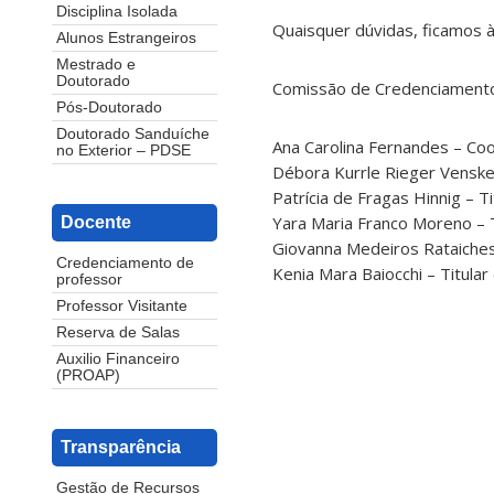
Disciplina Isolada
Quaisquer dúvidas, ficamos à
Alunos Estrangeiros
Mestrado e
Doutorado
Comissão de Credenciament
Pós-Doutorado
Doutorado Sanduíche
Ana Carolina Fernandes – C
no Exterior – PDSE
Débora Kurrle Rieger Vensk
Patrícia de Fragas Hinnig – Tit
Yara Maria Franco Moreno – Ti
Docente
Giovanna Medeiros Rataichesck
Credenciamento de
Kenia Mara Baiocchi – Titular
professor
Professor Visitante
Reserva de Salas
Auxilio Financeiro
(PROAP)
Transparência
Gestão de Recursos