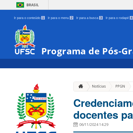
BRASIL
Ir para o conteúdo
1
Ir para o menu
2
Ir para a busca
3
Ir para o rodapé
4
Programa de Pós-G
»
Notícias
PPGN
Credenciam
docentes pa
06/11/2024 14:29