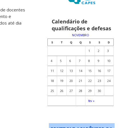
 de docentes
ento e
Calendário de
dos até dia
qualificações e defesas
NOVEMBRO
S
T
Q
Q
S
S
D
1
2
3
4
5
6
7
8
9
10
11
12
13
14
15
16
17
18
19
20
21
22
23
24
25
26
27
28
29
30
fev »