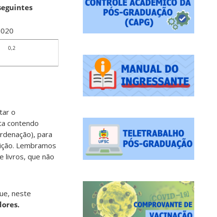
seguintes
2020
0,2
tar o
ta contendo
ordenação), para
crição. Lembramos
 livros, que não
ue, neste
ores.