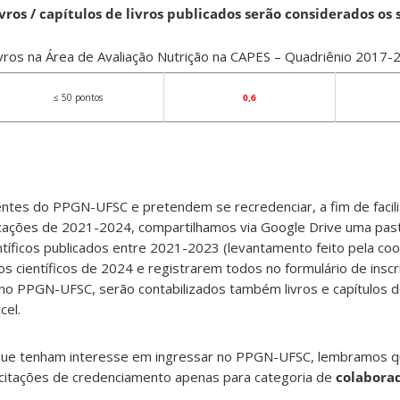
vros / capítulos de livros publicados serão considerados os 
ivros na Área de Avaliação Nutrição na CAPES – Quadriênio 2017-
≤ 50 pontos
0,6
ntes do PPGN-UFSC e pretendem se recredenciar, a fim de facili
cações de 2021-2024, compartilhamos via Google Drive uma pas
entíficos publicados entre 2021-2023 (levantamento feito pela co
s científicos de 2024 e registrarem todos no formulário de ins
no PPGN-UFSC, serão contabilizados também livros e capítulos de
cel.
que tenham interesse em ingressar no PPGN-UFSC, lembramos q
citações de credenciamento apenas para categoria de
colaborad