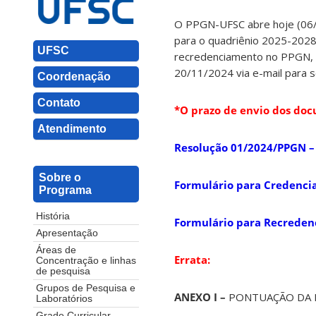
O PPGN-UFSC abre hoje (06/
para o quadriênio 2025-2028
UFSC
recredenciamento no PPGN, e
20/11/2024 via e-mail para s
Coordenação
Contato
*O prazo de envio dos doc
Atendimento
Resolução 01/2024/PPGN 
Sobre o
Formulário para Credenc
Programa
História
Formulário para Recrede
Apresentação
Áreas de
Errata:
Concentração e linhas
de pesquisa
Grupos de Pesquisa e
ANEXO I –
PONTUAÇÃO DA 
Laboratórios
Grade Curricular