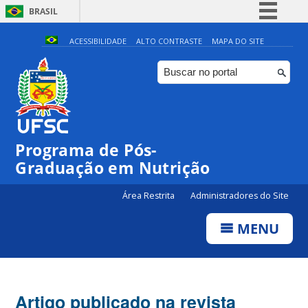
BRASIL
Simplifique!
ACESSIBILIDADE
ALTO CONTRASTE
MAPA DO SITE
Comunica BR
Participe
Acesso à informação
Legislação
Programa de Pós-
Canais
Graduação em Nutrição
Área Restrita
Administradores do Site
MENU
Artigo publicado na revista