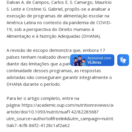
Dalvan A. de Campos, Carlos E. S. Camargo, Maurício
S. Leite e Cristine G. Gabriel, propôs-se a analisar a
execução de programas de alimentação escolar na
América Latina no contexto da pandemia de COVID-
19, sob a perspectiva do Direito Humano à
Alimentação e à Nutrição Adequadas (DHANA).
A revisão de escopo demonstra que, embora 17
países tenham realizado diversas adaptações
diante das limitações que a pandemia impôs à
continuidade desses programas, as respostas
adotadas não conseguiram garantir integralmente o
DHANA durante o período.
Para ler o artigo completo, entre na
página: https://academic.oup.com/nutritionreviews/advance-
article/doi/10.1093/nutrit/nuaf142/8228568?
utm_source=authortollfreelink&utm_campaign=nutritionre
0ab7-4cf8-86f2-4128c1af2a62