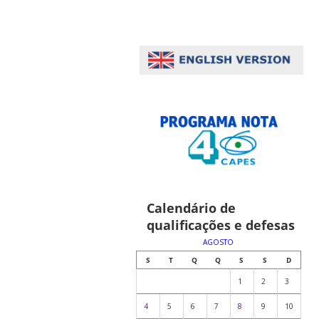
Calendário de
qualificações e defesas
AGOSTO
S
T
Q
Q
S
S
D
1
2
3
4
5
6
7
8
9
10