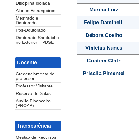
Disciplina Isolada
Marina Luiz
Alunos Estrangeiros
Mestrado e
Felipe Daminelli
Doutorado
Pós-Doutorado
Débora Coelho
Doutorado Sanduíche
no Exterior – PDSE
Vinicius Nunes
Cristian Glatz
Docente
Priscila Pimentel
Credenciamento de
professor
Professor Visitante
Reserva de Salas
Auxilio Financeiro
(PROAP)
Transparência
Gestão de Recursos