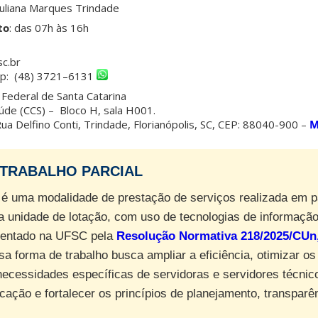
uliana Marques Trindade
to
: das 07h às 16h
sc.br
pp: (48) 3721–6131
Federal de Santa Catarina
úde (CCS) – Bloco H, sala H001.
ua Delfino Conti, Trindade, Florianópolis, SC, CEP: 88040-900 –
M
ETRABALHO PARCIAL
é uma modalidade de prestação de serviços realizada em pa
a unidade de lotação, com uso de tecnologias de informação
entado na UFSC pela
Resolução Normativa 218/2025/CUn,
sa forma de trabalho busca ampliar a eficiência, otimizar o
 necessidades específicas de servidoras e servidores técnic
cação e fortalecer os princípios de planejamento, transparê