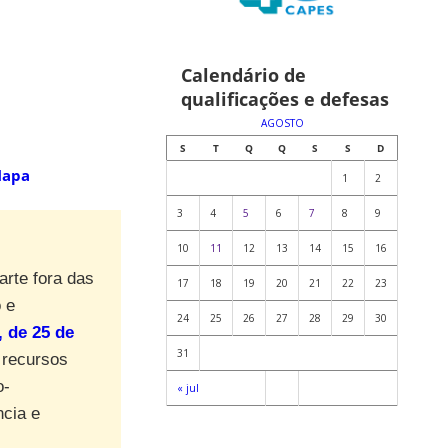
Calendário de
qualificações e defesas
AGOSTO
S
T
Q
Q
S
S
D
apa
1
2
3
4
5
6
7
8
9
10
11
12
13
14
15
16
rte fora das
17
18
19
20
21
22
23
 e
24
25
26
27
28
29
30
 de 25 de
31
s recursos
o-
« jul
ncia e