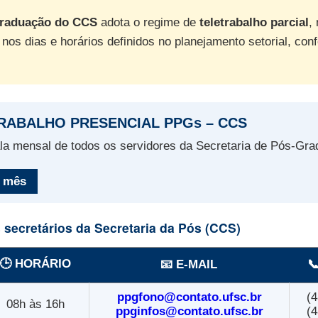
Graduação do CCS
adota o regime de
teletrabalho parcial
,
nos dias e horários definidos no planejamento setorial, con
TRABALHO PRESENCIAL PPGs – CCS
la mensal de todos os servidores da Secretaria de Pós-Gr
o mês
 secretários da Secretaria da Pós (CCS)
🕒 HORÁRIO
📧 E-MAIL

ppgfono@contato.ufsc.br
(4
08h às 16h
ppginfos@contato.ufsc.br
(4