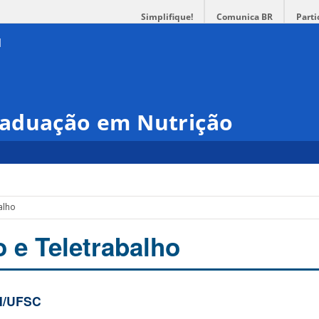
Simplifique!
Comunica BR
Parti
raduação em Nutrição
alho
 e Teletrabalho
N/UFSC