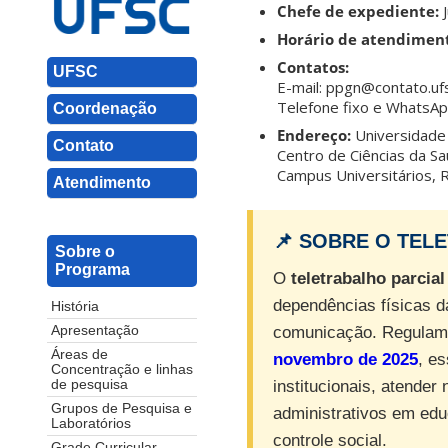
Chefe de expediente:
J
Horário de atendimen
Contatos:
UFSC
E-mail: ppgn@contato.uf
Telefone fixo e WhatsA
Coordenação
Endereço:
Universidade 
Contato
Centro de Ciências da Sa
Campus Universitários, R
Atendimento
📌 SOBRE O TEL
Sobre o
Programa
O
teletrabalho parcial
dependências físicas d
História
Apresentação
comunicação. Regulam
Áreas de
novembro de 2025
, es
Concentração e linhas
de pesquisa
institucionais, atender
Grupos de Pesquisa e
administrativos em edu
Laboratórios
controle social.
Grade Curricular