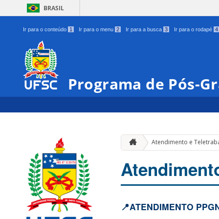
BRASIL
Ir para o conteúdo
1
Ir para o menu
2
Ir para a busca
3
Ir para o rodapé
4
Programa de Pós-G
Atendimento e Teletrab
Atendimento
📍ATENDIMENTO PPG