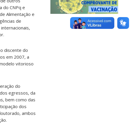
 de outros
sa do CNPq e
 de Alimentação e
agências de
 internacionais,
r.
o discente do
cos em 2007, a
modelo vitorioso
deração do
s dos egressos, da
adas, bem como das
ticipação dos
doutorado, ambos
ção.