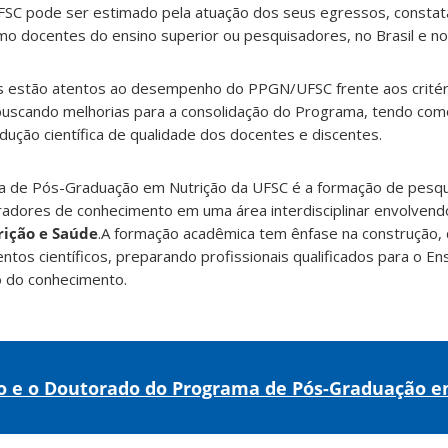
FSC pode ser estimado pela atuação dos seus egressos, consta
o docentes do ensino superior ou pesquisadores, no Brasil e no 
s estão atentos ao desempenho do PPGN/UFSC frente aos critér
buscando melhorias para a consolidação do Programa, tendo com
odução científica de qualidade dos docentes e discentes.
ma de Pós-Graduação em Nutrição da UFSC é a formação de pesq
radores de conhecimento em uma área interdisciplinar envolvend
rição e Saúde
.A formação acadêmica tem ênfase na construção,
tos científicos, preparando profissionais qualificados para o En
o do conhecimento.
o e o Doutorado do Programa de Pós-Graduação e