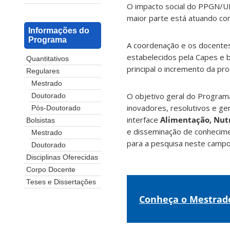
O impacto social do PPGN/U
maior parte está atuando com
Informações do
Programa
A coordenação e os docente
estabelecidos pela Capes e 
Quantitativos
principal o incremento da pr
Regulares
Mestrado
O objetivo geral do Progra
Doutorado
inovadores, resolutivos e ge
Pós-Doutorado
interface
Alimentação, Nut
Bolsistas
e disseminação de conhecimen
Mestrado
para a pesquisa neste camp
Doutorado
Disciplinas Oferecidas
Corpo Docente
Teses e Dissertações
Conheça o Mestrad