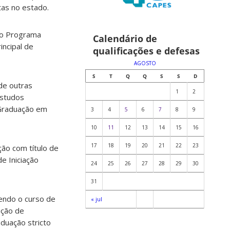
tas no estado.
 o Programa
Calendário de
incipal de
qualificações e defesas
AGOSTO
S
T
Q
Q
S
S
D
de outras
1
2
estudos
-Graduação em
3
4
5
6
7
8
9
10
11
12
13
14
15
16
17
18
19
20
21
22
23
ão com título de
e Iniciação
24
25
26
27
28
29
30
31
endo o curso de
« jul
ução de
duação stricto