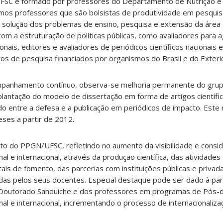
SC é formado por professores do Departamento de Nutrição e
os professores que são bolsistas de produtividade em pesqui
a solução dos problemas de ensino, pesquisa e extensão da área
com a estruturação de políticas públicas, como avaliadores para 
onais, editores e avaliadores de periódicos científicos nacionais e
 de pesquisa financiados por organismos do Brasil e do Exterio
mpanhamento contínuo, observa-se melhoria permanente do grup
plantação do modelo de dissertação em forma de artigos científi
o entre a defesa e a publicação em periódicos de impacto. Este 
ses a partir de 2012.
o do PPGN/UFSC, refletindo no aumento da visibilidade e consi
l e internacional, através da produção científica, das atividade
itais de fomento, das parcerias com instituições públicas e priv
adas pelos seus docentes. Especial destaque pode ser dado à par
Doutorado Sanduíche e dos professores em programas de Pós-
onal e internacional, incrementando o processo de internacionaliza