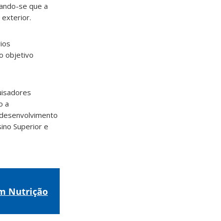
tando-se que a
exterior.
ios
o objetivo
uisadores
o a
 desenvolvimento
sino Superior e
m Nutrição