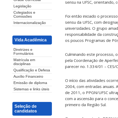
sensu na UFSC, orientando, co
Legislação
Colegiados e
Foi então iniciado o proces
Comissões
sensu da UFSC, com designa
Internacionalização
universidades. O grupo amad
responsabilidade da constru
Vida Acadêmica
os poucos Programas de Pós-
Diretrizes e
Formulários
Culminando este processo, 
pela Coordenação de Aperfe
Matrícula em
disciplinas
parecer no. 1.334/01 – CES/C
Qualificação e Defesa
Auxílio Financeiro
O início das atividades ocor
Emissão de diploma
2004, com entradas anuais. A
Sistemas e links úteis
de 2011, o PPGN/UFSC ultra
com a ascensão para o conce
primeiro da Região Sul.
Seleção de
candidatos