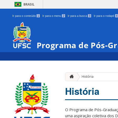
BRASIL
Ir para o conteúdo
1
Ir para o menu
2
Ir para a busca
3
Ir para o rodapé
4
Programa de Pós-G
História
História
O Programa de Pós-Graduaçã
uma aspiração coletiva dos 