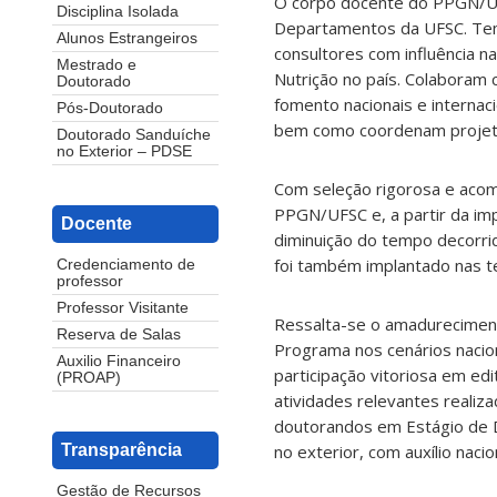
O corpo docente do PPGN/UF
Disciplina Isolada
Departamentos da UFSC. Tem
Alunos Estrangeiros
consultores com influência n
Mestrado e
Nutrição no país. Colaboram 
Doutorado
fomento nacionais e internaci
Pós-Doutorado
bem como coordenam projetos
Doutorado Sanduíche
no Exterior – PDSE
Com seleção rigorosa e aco
PPGN/UFSC e, a partir da im
Docente
diminuição do tempo decorrid
foi também implantado nas te
Credenciamento de
professor
Professor Visitante
Ressalta-se o amadureciment
Reserva de Salas
Programa nos cenários naciona
Auxilio Financeiro
participação vitoriosa em ed
(PROAP)
atividades relevantes realiz
doutorandos em Estágio de 
no exterior, com auxílio naci
Transparência
Gestão de Recursos