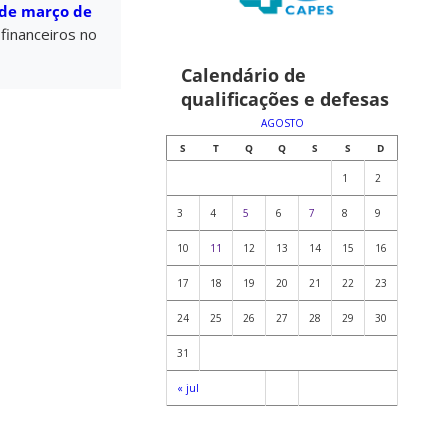
 de março de
financeiros no
Calendário de
qualificações e defesas
AGOSTO
S
T
Q
Q
S
S
D
1
2
3
4
5
6
7
8
9
10
11
12
13
14
15
16
17
18
19
20
21
22
23
24
25
26
27
28
29
30
31
« jul