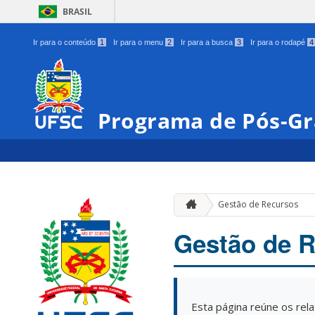
BRASIL
Ir para o conteúdo
1
Ir para o menu
2
Ir para a busca
3
Ir para o rodapé
4
Programa de Pós-G
Gestão de Recursos
Gestão de 
Esta página reúne os rel