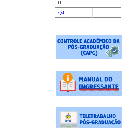
31
« jul