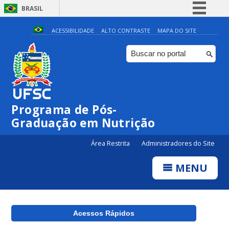
BRASIL
Simplifique!
ACESSIBILIDADE
ALTO CONTRASTE
MAPA DO SITE
Comunica BR
Participe
Acesso à informação
Legislação
Programa de Pós-
Canais
Graduação em Nutrição
Área Restrita
Administradores do Site
MENU
Acessos Rápidos