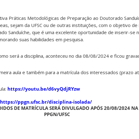
ativa Práticas Metodológicas de Preparação ao Doutorado Sanduí
eas, sejam da UFSC ou de outras instituições, com o objetivo de 
rado Sanduíche, que é uma excelente oportunidade de inserir-se 
imorando suas habilidades em pesquisa.
como será a disciplina, aconteceu no dia 08/08/2024 e ficou grav
rimeira aula e também para a matrícula dos interessados (prazo a
ula:
https://youtu.be/d6vyQdjRYzw
https://ppgn.ufsc.br/disciplina-isolada/
DIDOS DE MATRÍCULA SERÁ DIVULGADO APÓS 20/08/2024 NA
PPGN/UFSC