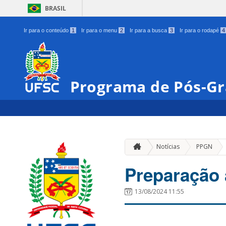
BRASIL
Ir para o conteúdo
1
Ir para o menu
2
Ir para a busca
3
Ir para o rodapé
4
Programa de Pós-G
»
Notícias
PPGN
Preparação
13/08/2024 11:55