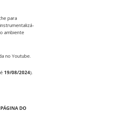
che para
instrumentalizá-
no ambiente
ada no Youtube.
té
19/08/2024
).
 PÁGINA DO