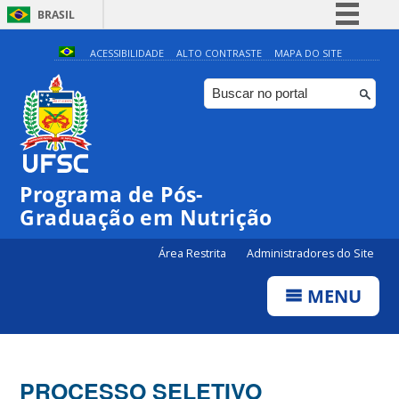
BRASIL
Simplifique!
ACESSIBILIDADE
ALTO CONTRASTE
MAPA DO SITE
Comunica BR
Participe
Acesso à informação
Legislação
Programa de Pós-
Canais
Graduação em Nutrição
Área Restrita
Administradores do Site
MENU
PROCESSO SELETIVO