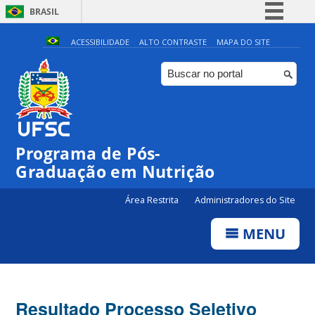
BRASIL
Simplifique!
ACESSIBILIDADE
ALTO CONTRASTE
MAPA DO SITE
Comunica BR
Participe
Acesso à informação
Legislação
Programa de Pós-
Canais
Graduação em Nutrição
Área Restrita
Administradores do Site
MENU
Resultado Processo Seletivo